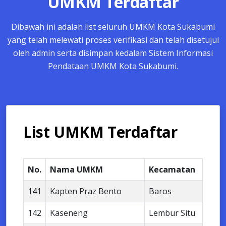
UMKM Terdaftar
Dibawah ini adalah list seluruh UMKM Kota Sukabumi
yang telah melewati proses verifikasi dan telah disetujui
oleh admin serta disimpan kedalam Sistem Informasi
Pendataan UMKM Kota Sukabumi.
List UMKM Terdaftar
No.
Nama UMKM
Kecamatan
141
Kapten Praz Bento
Baros
142
Kaseneng
Lembur Situ