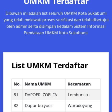
UMKM Terdaftar
Dibawah ini adalah list seluruh UMKM Kota Sukabumi
yang telah melewati proses verifikasi dan telah disetujui
oleh admin serta disimpan kedalam Sistem Informasi
Pendataan UMKM Kota Sukabumi.
List UMKM Terdaftar
No.
Nama UMKM
Kecamatan
81
DAPOER' ZOELFA
Lembursitu
82
Dapur bu yoes
Warudoyong